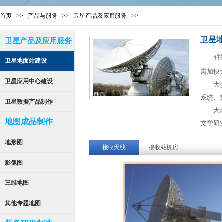
首页
>>
产品
与服务
>>
卫星
产品及应用服
务
>>
卫星
卫星产品及应用服务
伴
卫星地面站建设
需加快
卫星应用中心建设
大型卫
系统、
卫星数据产品制作
大型卫
地图成品制作
文学研
地形图
接收天线
接收站机房
影像图
三维地图
其他专题地图